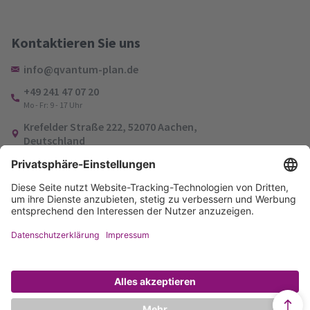
Kontaktieren Sie uns
info@qvantum-plan.de
+49 241 47 07 20
Mo - Fr: 9 - 17 Uhr
Krefelder Straße 222, 52070 Aachen,
Deutschland
Impressum
Datenschutzerklärung
© 2026 Thinking Networks AG